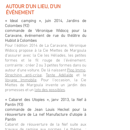
AUTOUR D'UN LIEU, D'UN
ÉVÉNEMENT
« Ideal camping », juin 2014, Jardins de
Colombes (92)
commande de Véronique Widocq pour la
Caravane, événement de rue du théâtre du
Hublot à Colombes
Pour l'édition 2014 de La Caravane, Véronique
Widocq propose à la Cie Miettes de Margoula
d'assurer avec la Cie les Héliades, les petites
formes et le fil rouge de l'événement.
contrainte : créer 2 ou 3 petites formes dans ou
autour d'une voiture. De là naissent
Pipo Immo
,
Streching anti-crise
,
Tente Adélaïde
et le
Voyage Immobile
. Pour l'occasion, la Cie
Miettes de Margoula invente un jardin des
promesses et un
loto des possibles
.
« Cabaret des Utopies », janv 2013, la Nef à
Pantin (93)
commande de Jean Louis Heckel pour la
réouverture de La nef Manufacture d’utopie à
Pantin
Cabaret de réouverture de la Nef suite aux
travaux de remise aux normes. Le thème :