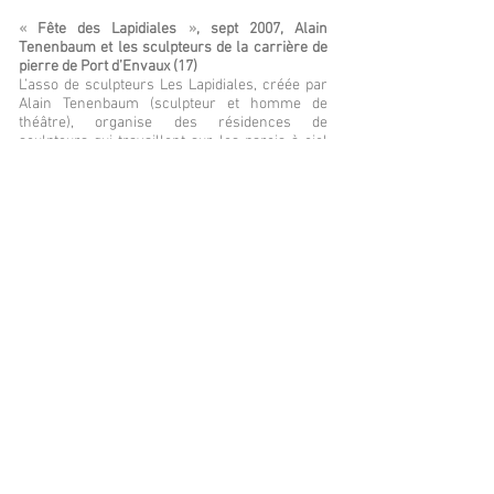
«
Fête des Lapidiales
»
,
sept 2007, Alain
Tenenbaum et les sculpteurs de la carrière de
pierre de Port d’Envaux (17)
L’asso de sculpteurs Les Lapidiales, créée par
Alain Tenenbaum (sculpteur et homme de
théâtre), organise des résidences de
sculpteurs qui travaillent sur les parois à ciel
ouvert du site des anciennes carrières de
Chabossières. La Cie Miettes de Margoula
imagine une visite contée et chantée à la
lumière des bougies : chemin de petits mots
enroulés autour des cailloux de la carrière,
chants aux flambeaux devant le Monuments
aux Morts pour rien, et conte inspiré d’un
visage monumentale sorti du cœur de la Pierre.
« Les Aranéides », juil 2006, atelier de la
plasticienne Charline Bauce à Burie (17)
Portes ouvertes de l’atelier d’Annick Baudelin
(dite Charline Bauce, costumière de Philippe
Genty) à l’occasion de son projet « Les
Aranéides », La Cie Miettes de Margoula
imagine une visite chantée de l’atelier de la
plasticienne sur le thème du fil. Et au fil de la
journée, elle improvise et embobine le public en