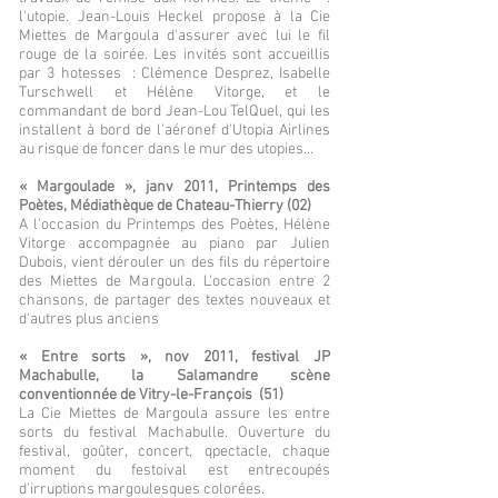
l'utopie. Jean-Louis Heckel propose à la Cie
Miettes de Margoula d'assurer avec lui le fil
rouge de la soirée. Les invités sont accueillis
par 3 hotesses : Clémence Desprez, Isabelle
Turschwell et Hélène Vitorge, et le
commandant de bord Jean-Lou TelQuel, qui les
installent à bord de l'aéronef d'Utopia Airlines
au risque de foncer dans le mur des utopies...
« Margoulade », janv 2011, Printemps des
Poètes, Médiathèque de Chateau-Thierry (02)
A l'occasion du Printemps des Poètes, Hélène
Vitorge accompagnée au piano par Julien
Dubois, vient dérouler un des fils du répertoire
des Miettes de Margoula. L'occasion entre 2
chansons, de partager des textes nouveaux et
d'autres plus anciens
« Entre sorts »,
nov 2011, festival JP
Machabulle, la Salamandre scène
conventionnée de Vitry-le-François (51)
La Cie Miettes de Margoula assure les entre
sorts du festival Machabulle. Ouverture du
festival, goûter, concert, qpectacle, chaque
moment du festoival est entrecoupés
d'irruptions margoulesques colorées.