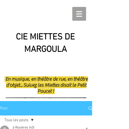
CIE MIETTES DE
MARGOULA
En musique, en théâtre de rue, en théâtre
d'objet... Suivez les Miettes disait le Petit
Poucet !
Post
Tous les posts
à Rosières (43)