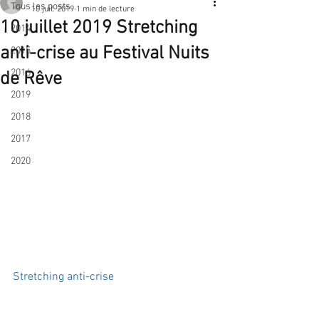
Tous les posts
10 juil. 2019
1 min de lecture
10 juillet 2019 Stretching
2014
anti-crise au Festival Nuits
2015
2016
de Rêve
2019
2018
2017
2020
Stretching anti-crise