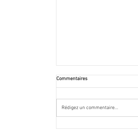
Commentaires
Rédigez un commentaire...
21 au 24 août 2019 à 14h45
L'APPAT au Festival d'Aurillac