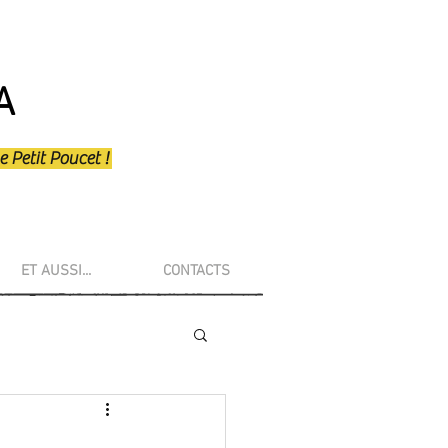
A
e Petit Poucet !
ET AUSSI...
CONTACTS