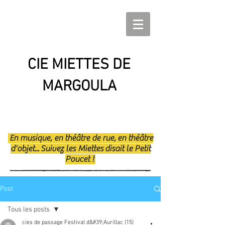
CIE MIETTES DE
MARGOULA
En musique, en théâtre de rue, en théâtre
d'objet... Suivez les Miettes disait le Petit
Poucet !
Post
Tous les posts
cies de passage Festival d&#39;Aurillac (15)