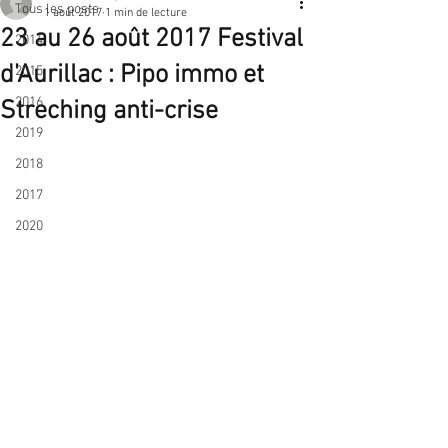
Tous les posts
1 août 2017
1 min de lecture
23 au 26 août 2017 Festival
2014
d'Aurillac : Pipo immo et
2015
2016
Streching anti-crise
2019
2018
2017
2020